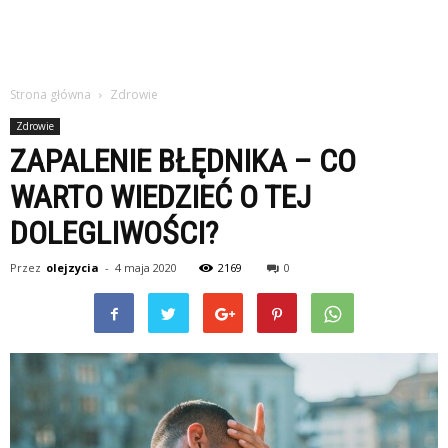
Strona główna
Zdrowie
Zdrowie
ZAPALENIE BŁĘDNIKA – CO
WARTO WIEDZIEĆ O TEJ
DOLEGLIWOŚCI?
Przez
olejzycia
-
4 maja 2020
2169
0