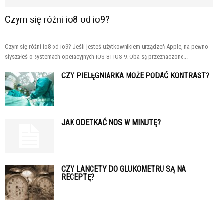
Czym się różni io8 od io9?
Czym się różni io8 od io9? Jeśli jesteś użytkownikiem urządzeń Apple, na pewno
słyszałeś o systemach operacyjnych iOS 8 i iOS 9. Oba są przeznaczone...
CZY PIELĘGNIARKA MOŻE PODAĆ KONTRAST?
JAK ODETKAĆ NOS W MINUTĘ?
CZY LANCETY DO GLUKOMETRU SĄ NA
RECEPTĘ?