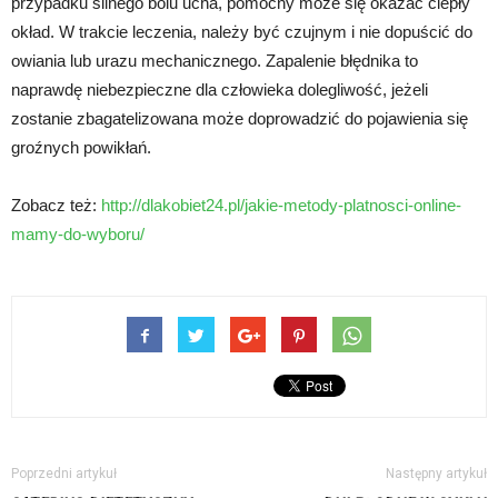
przypadku silnego bólu ucha, pomocny może się okazać ciepły
okład. W trakcie leczenia, należy być czujnym i nie dopuścić do
owiania lub urazu mechanicznego. Zapalenie błędnika to
naprawdę niebezpieczne dla człowieka dolegliwość, jeżeli
zostanie zbagatelizowana może doprowadzić do pojawienia się
groźnych powikłań.
Zobacz też:
http://dlakobiet24.pl/jakie-metody-platnosci-online-
mamy-do-wyboru/
Poprzedni artykuł
Następny artykuł