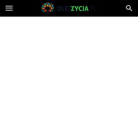
OlejZycia.pl