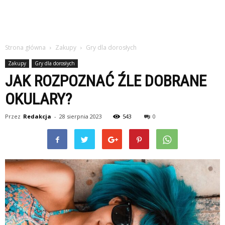
Strona główna
Zakupy
Gry dla dorosłych
Zakupy
Gry dla dorosłych
JAK ROZPOZNAĆ ŹLE DOBRANE
OKULARY?
Przez
Redakcja
-
28 sierpnia 2023
543
0