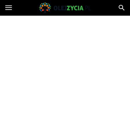
OlejZycia.pl