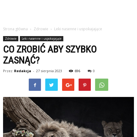
Strona główna
Zdrowie
Leki nasenne i uspokajające
Zdrowie
Leki nasenne i uspokajające
CO ZROBIĆ ABY SZYBKO
ZASNĄĆ?
Przez
Redakcja
-
27 sierpnia 2023
696
0