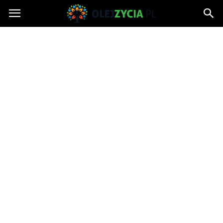
OlejZycia.pl