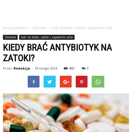
Strona główna
Zdrowie
Leki na katar, zatoki i zapalenie ucha
Zdrowie
Leki na katar, zatoki i zapalenie ucha
KIEDY BRAĆ ANTYBIOTYK NA
ZATOKI?
Przez
Redakcja
-
26 lutego 2024
451
0