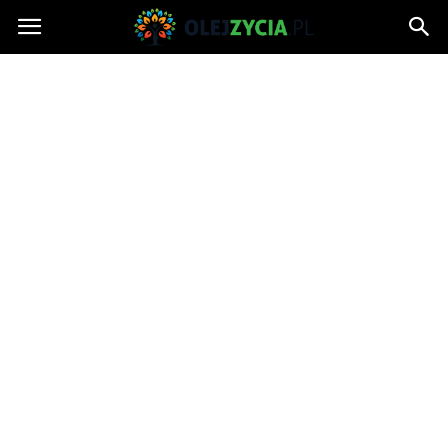
OlejZycia.pl