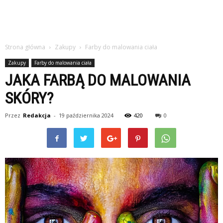
Strona główna
Zakupy
Farby do malowania ciała
Zakupy
Farby do malowania ciała
JAKA FARBĄ DO MALOWANIA
SKÓRY?
Przez
Redakcja
-
19 października 2024
420
0