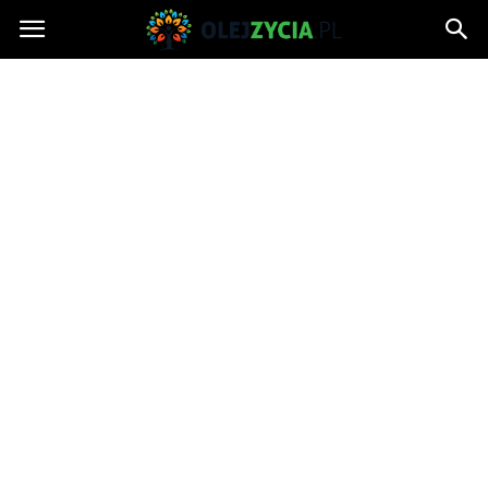
OlejZycia.pl