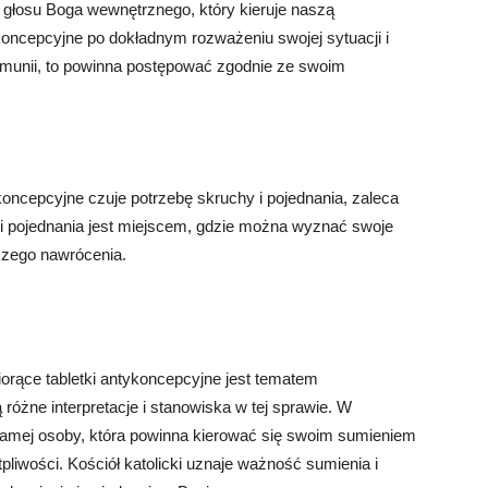
o głosu Boga wewnętrznego, który kieruje naszą
tykoncepcyjne po dokładnym rozważeniu swojej sytuacji i
unii, to powinna postępować zgodnie ze swoim
koncepcyjne czuje potrzebę skruchy i pojednania, zaleca
 i pojednania jest miejscem, gdzie można wyznać swoje
szego nawrócenia.
orące tabletki antykoncepcyjne jest tematem
 różne interpretacje i stanowiska w tej sprawie. W
samej osoby, która powinna kierować się swoim sumieniem
iwości. Kościół katolicki uznaje ważność sumienia i