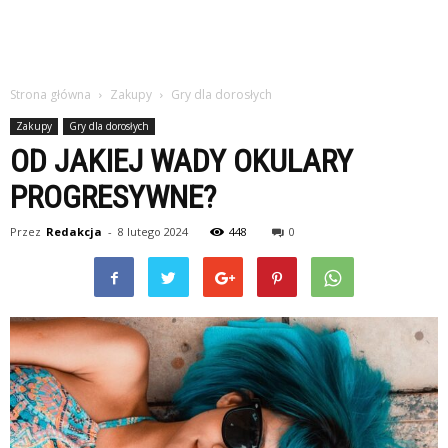
Strona główna
Zakupy
Gry dla dorosłych
Zakupy
Gry dla dorosłych
OD JAKIEJ WADY OKULARY
PROGRESYWNE?
Przez
Redakcja
-
8 lutego 2024
448
0