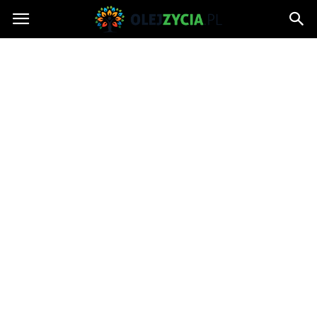
OlejZycia.pl