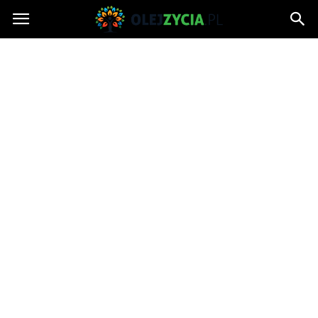
OlejZycia.pl