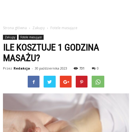
Strona główna
Zakupy
Fotele masujące
Zakupy
Fotele masujące
ILE KOSZTUJE 1 GODZINA
MASAŻU?
Przez
Redakcja
-
30 października 2023
731
0