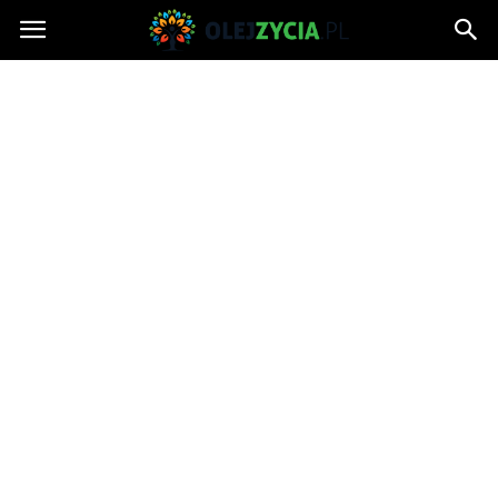
OlejZycia.pl