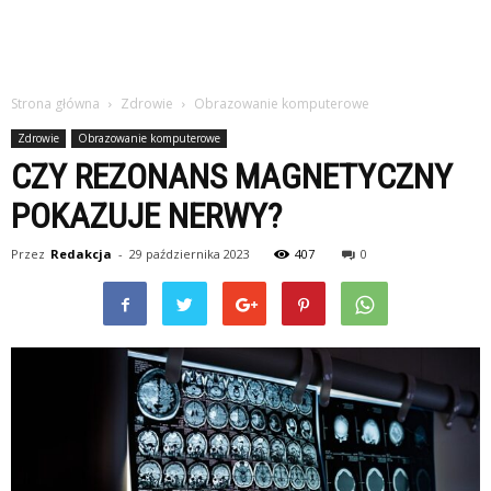
Strona główna
Zdrowie
Obrazowanie komputerowe
Zdrowie
Obrazowanie komputerowe
CZY REZONANS MAGNETYCZNY
POKAZUJE NERWY?
Przez
Redakcja
-
29 października 2023
407
0