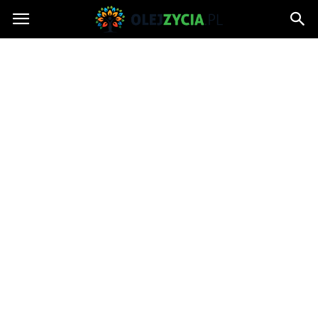
OlejZycia.pl