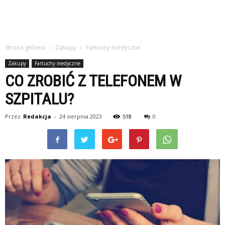
Strona główna
Zakupy
Fartuchy medyczne
Zakupy
Fartuchy medyczne
CO ZROBIĆ Z TELEFONEM W
SZPITALU?
Przez
Redakcja
-
24 sierpnia 2023
518
0