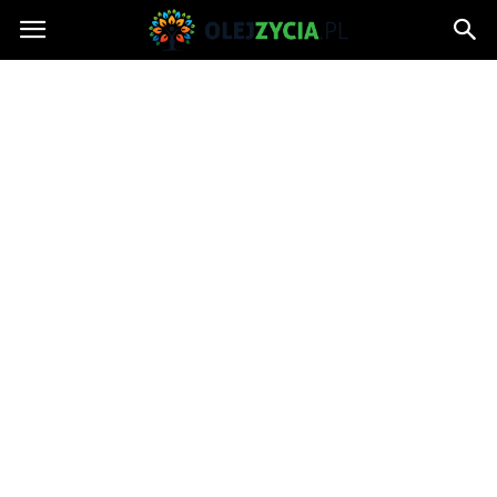
OlejZycia.pl